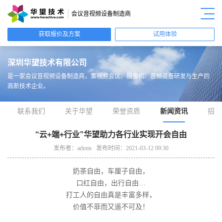
会议音视频设备制造商
获取报价及方案
试用体验
深圳华望技术有限公司
是一家会议音视频设备制造商，
集视频会议、摄像机、音频设备研发与生产的
高新技术企业。
联系我们
关于华望
荣誉资质
新闻资讯
招商
“云+端+行业”华望助力各行业实现开会自由
发布者：admin 发布时间：2021-03-12 09:30
奶茶自由，车厘子自由，
口红自由，出行自由…
打工人的自由真是丰富多样，
价值不菲而又遥不可及！