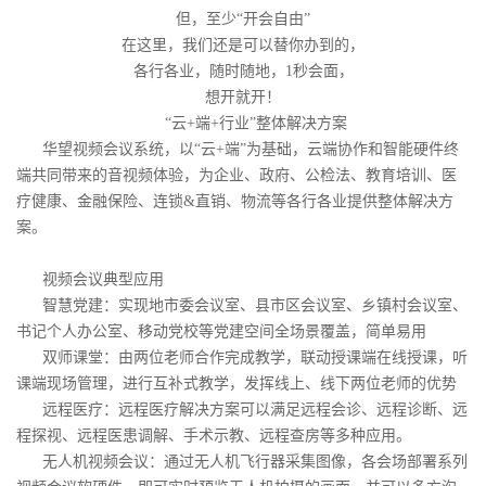
但，至少“开会自由”
在这里，我们还是可以替你办到的，
各行各业，随时随地，1秒会面，
想开就开！
“云+端+行业”整体解决方案
华望视频会议系统，以“云+端”为基础，云端协作和智能硬件终
端共同带来的音视频体验，为企业、政府、公检法、教育培训、医
疗健康、金融保险、连锁&直销、物流等各行各业提供整体解决方
案。
视频会议典型应用
智慧党建：实现地市委会议室、县市区会议室、乡镇村会议室、
书记个人办公室、移动党校等党建空间全场景覆盖，简单易用
双师课堂：由两位老师合作完成教学，联动授课端在线授课，听
课端现场管理，进行互补式教学，发挥线上、线下两位老师的优势
远程医疗：远程医疗解决方案可以满足远程会诊、远程诊断、远
程探视、远程医患调解、手术示教、远程查房等多种应用。
无人机视频会议：通过无人机飞行器采集图像，各会场部署系列