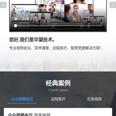
您好,我们是华望技术。
专业视频会议、双师课堂、远程医疗、智慧党建解决方案！
经典案例
Classic cases
企业视频会议
远程医疗
应急指挥
政府视频会议案例-
双师课堂案例-
智慧党建案例-
企业视频会议-
远程医疗案例-
应急指挥-
湖北某人武部
云南独龙江教育惠民工程
广东某某县政府
国家电网
四川省人民医院
国家质检总局