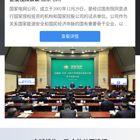
国家质检总局，全称中华人民共和国国家质量监督检验检疫总
独龙江，令人心驰神往的地方。独龙族，让人沉醉着迷的民
某某县下辖16个镇。为整合党群服务资源，加强党员凝聚力，
国家电网公司，成立于2002年12月29日，是经过国务院同意进
四川省人民医院（以下简称“省医院”），建于1941年，前身四
人武部全称为人民武装警察部队，主要职责是负责辖区内的警
局，是我国国务院主管全国质量、计量、出入境商品检验、出
族。千百年来，独龙江和独龙族与世隔绝，它的神秘是定格在
提高办事效率，某某县政府在全县率先推广应用智慧党建系
行国家授权投资的机构和国家控股公司的试点单位。公司作为
川省公立医院是中央大学医学院附属医院，1952年正式命名为
卫、守护、守卫、看守、纠察、巡逻、抢险和处理突发事件及
入境卫生检疫、出入境动植物检疫、进出口食品安全和认证认
人们脑海里的皑皑雪山和莽莽林海。但自2015年脱贫攻坚以来
统。
关系国家能源安全和国民经济命脉的国有重要骨干企业，以建
四川省人民医院，1989年被评为首批国家三级甲等医院，实力
大型群众活动的安全保卫。该人武部队非常重视信息化建设，
可、标准化等工作，并行使行政执法职能的正部级国务院直属
这里发生了翻天覆地的变化，在上级党委政府和主管部门的高
设和运营电网为核心业务，承担着保障更安全、更经济、更清
毋庸置疑。近年来，省医院不断加强科学技术投入努力提高医
日常训练、演练都突出信息战训练。
查看详情
查看详情
查看详情
查看详情
查看详情
查看详情
机构。
度重视下，教育事业也开始有所发展。
洁、可持续的电力供应的基本使命。经营区域覆盖全国26个省
疗信息化水平，并取得了显著的社会效益。
（自治区、直辖市），覆盖国土面积的88%，供电人口超过11
亿人，公司员工总量超过186万人。